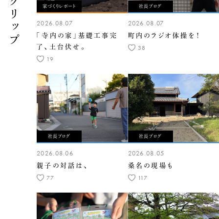
家づくりレポート
社長ブログ
2026.08.07
2026.08.07
「寺内の家」基礎工事完
町内のラジオ体操を！
了、土台伏せ。
38
19
社長ブログ
社長ブログ
2026.08.06
2026.08.05
親子の対話は、
桑名の現場も
77
117