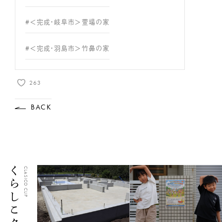
#＜完成・岐阜市＞萱場の家
#＜完成・羽島市＞竹鼻の家
263
BACK
くらしこクリップ
CLASICO CLIP