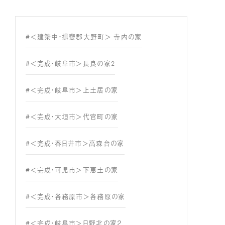
#＜建築中・揖斐郡大野町＞ 寺内の家
#＜完成・岐阜市＞長良の家2
#＜完成・岐阜市＞上土居の家
#＜完成・大垣市＞代官町の家
#＜完成・春日井市＞高森台の家
#＜完成・可児市＞下恵土の家
#＜完成・各務原市＞各務原の家
#＜完成・岐阜市＞日野北の家２