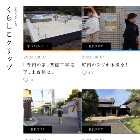
くらしこクリップ
CLASICO CLIP
家づくりレポート
社長ブログ
2026.08.07
2026.08.07
「寺内の家」基礎工事完
町内のラジオ体操を！
了、土台伏せ。
50
30
社長ブログ
社長ブログ