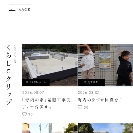
BACK
くらしこクリップ
CLASICO CLIP
家づくりレポート
社長ブログ
2026.08.07
2026.08.07
「寺内の家」基礎工事完
町内のラジオ体操を！
了、土台伏せ。
50
30