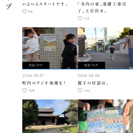
いよいよスタートです。
「寺内の家」基礎工事完
了、土台伏せ。
96
115
社長ブログ
社長ブログ
2026.08.07
2026.08.06
町内のラジオ体操を！
親子の対話は、
128
164