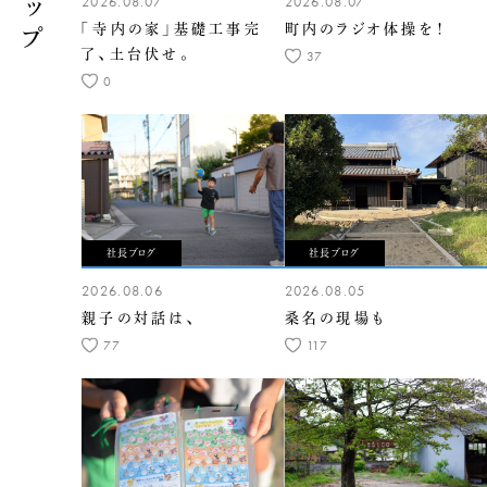
2026.08.07
2026.08.07
「寺内の家」基礎工事完
町内のラジオ体操を！
了、土台伏せ。
37
0
社長ブログ
社長ブログ
2026.08.06
2026.08.05
親子の対話は、
桑名の現場も
77
117