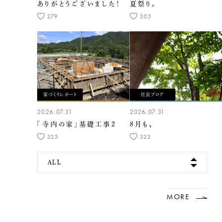
ありがとうございました！
夏祭り。
279
305
家づくりレポート
社長ブログ
2026.07.31
2026.07.31
「寺内の家」基礎工事2
8月も、
325
323
ALL
MORE