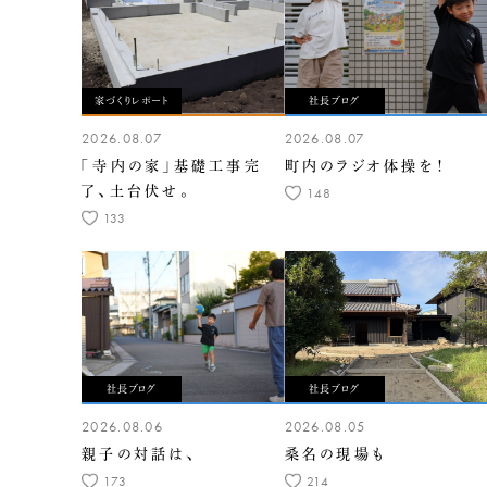
家づくりレポート
社長ブログ
2026.08.07
2026.08.07
「寺内の家」基礎工事完
町内のラジオ体操を！
了、土台伏せ。
148
133
社長ブログ
社長ブログ
2026.08.06
2026.08.05
親子の対話は、
桑名の現場も
173
214