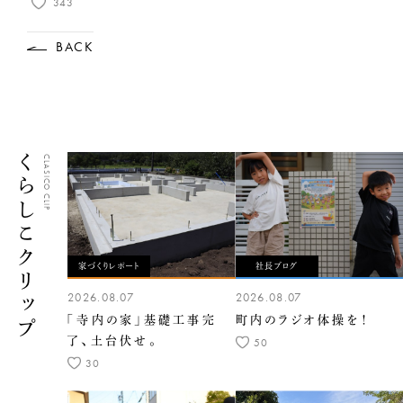
343
BACK
くらしこクリップ
CLASICO CLIP
家づくりレポート
社長ブログ
2026.08.07
2026.08.07
「寺内の家」基礎工事完
町内のラジオ体操を！
了、土台伏せ。
50
30