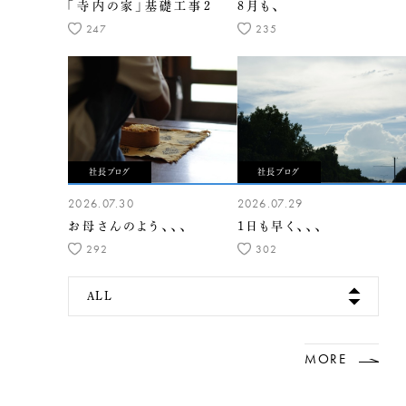
「寺内の家」基礎工事2
8月も、
247
235
社長ブログ
社長ブログ
2026.07.30
2026.07.29
お母さんのよう、、、
1日も早く、、、
292
302
ALL
MORE