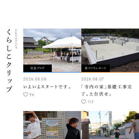
くらしこクリップ
CLASICO CLIP
社長ブログ
家づくりレポート
2026.08.08
2026.08.07
いよいよスタートです。
「寺内の家」基礎工事完
了、土台伏せ。
96
115